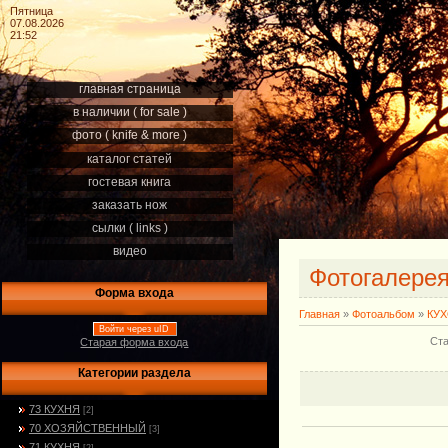
Пятница
07.08.2026
21:52
главная страница
в наличии ( for sale )
фото ( knife & more )
каталог статей
гостевая книга
заказать нож
сылки ( links )
видео
Фотогалере
Форма входа
Главная
»
Фотоальбом
»
КУ
Войти через uID
Ста
Старая форма входа
Категории раздела
73 КУХНЯ
[2]
70 ХОЗЯЙСТВЕННЫЙ
[3]
71 КУХНЯ