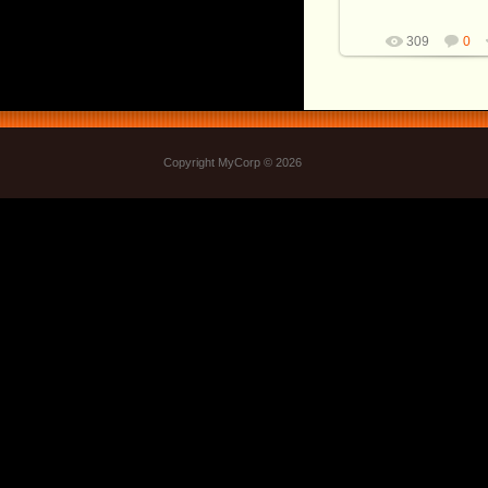
309
0
Copyright MyCorp © 2026