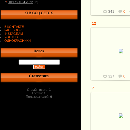
109 КУХНЯ 2022
[13]
341
0
Я В СОЦ.СЕТЯХ
12
В КОНТАКТЕ
FACEBOOK
INSTAGRAM
YOUTUBE
ОДНОКЛАСНИКИ
.
02.09.2022
Поиск
Витали
Статистика
327
0
7
Онлайн всего:
1
Гостей:
1
Пользователей:
0
02.09.2022
Витали