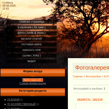
Суббота
08.08.2026
11:43
главная страница
в наличии ( for sale )
фото ( knife & more )
каталог статей
гостевая книга
заказать нож
сылки ( links )
видео
Фотогалере
Форма входа
Главная
»
Фотоальбом
»
КУ
Войти через uID
Старая форма входа
Фотографий в альбоме
:
2
Категории раздела
73 КУХНЯ
20200721_182120
[2]
70 ХОЗЯЙСТВЕННЫЙ
[3]
71 КУХНЯ