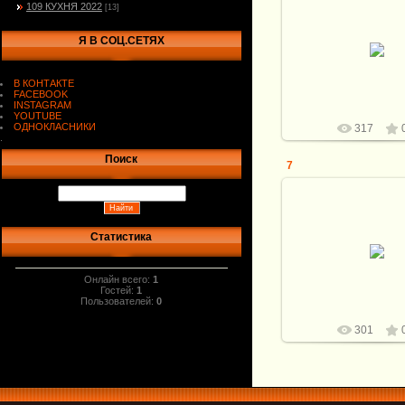
109 КУХНЯ 2022
[13]
02.09.2022
Я В СОЦ.СЕТЯХ
Витали
В КОНТАКТЕ
FACEBOOK
INSTAGRAM
YOUTUBE
ОДНОКЛАСНИКИ
317
.
Поиск
7
Статистика
02.09.2022
Витали
Онлайн всего:
1
Гостей:
1
Пользователей:
0
301