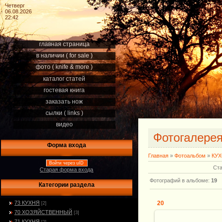
Четверг
06.08.2026
22:42
главная страница
в наличии ( for sale )
фото ( knife & more )
каталог статей
гостевая книга
заказать нож
сылки ( links )
видео
Фотогалере
Форма входа
Главная
»
Фотоальбом
»
КУ
Войти через uID
Ста
Старая форма входа
Фотографий в альбоме
:
19
Категории раздела
73 КУХНЯ
20
[2]
70 ХОЗЯЙСТВЕННЫЙ
[3]
71 КУХНЯ