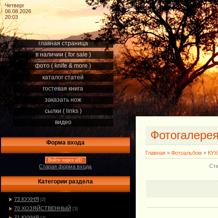
Четверг
06.08.2026
20:03
главная страница
в наличии ( for sale )
фото ( knife & more )
каталог статей
гостевая книга
заказать нож
сылки ( links )
видео
Фотогалере
Форма входа
Главная
»
Фотоальбом
»
КУ
Войти через uID
Ста
Старая форма входа
Категории раздела
73 КУХНЯ
[2]
70 ХОЗЯЙСТВЕННЫЙ
[3]
71 КУХНЯ