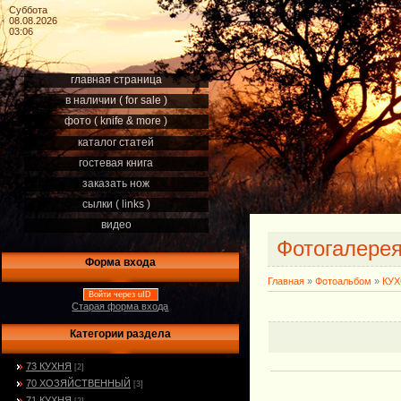
Суббота
08.08.2026
03:06
главная страница
в наличии ( for sale )
фото ( knife & more )
каталог статей
гостевая книга
заказать нож
сылки ( links )
видео
Фотогалере
Форма входа
Главная
»
Фотоальбом
»
КУ
Войти через uID
Старая форма входа
Категории раздела
73 КУХНЯ
[2]
70 ХОЗЯЙСТВЕННЫЙ
[3]
71 КУХНЯ