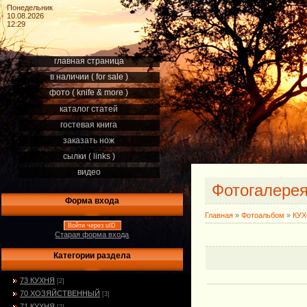
Понедельник
10.08.2026
12:29
главная страница
в наличии ( for sale )
фото ( knife & more )
каталог статей
гостевая книга
заказать нож
сылки ( links )
видео
Фотогалере
Форма входа
Главная
»
Фотоальбом
»
КУ
Войти через uID
Старая форма входа
Категории раздела
73 КУХНЯ
[2]
70 ХОЗЯЙСТВЕННЫЙ
[3]
71 КУХНЯ