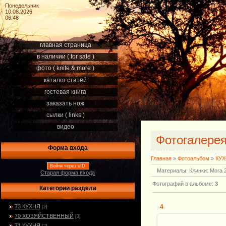
Понедельник
10.08.2026
06:48
главная страница
в наличии ( for sale )
фото ( knife & more )
каталог статей
гостевая книга
заказать нож
сылки ( links )
видео
Фотогалере
Форма входа
Главная
»
Фотоальбом
»
КУ
Войти через uID
Материалы: Клинки: Mora 
Старая форма входа
Фотографий в альбоме
:
3
Категории раздела
73 КУХНЯ
4
[2]
70 ХОЗЯЙСТВЕННЫЙ
[3]
71 КУХНЯ