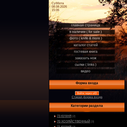
Суббота
08.08.2026
15:06
главная страница
в наличии ( for sale )
фото ( knife & more )
каталог статей
гостевая книга
заказать нож
сылки ( links )
видео
Форма входа
Войти через uID
Старая форма входа
Категории раздела
73 КУХНЯ
[2]
70 ХОЗЯЙСТВЕННЫЙ
[3]
71 КУХНЯ