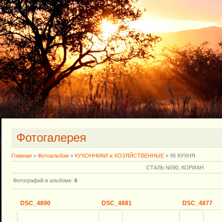
Фотогалерея
Главная
»
Фотоальбом
»
КУХОННИКИ и ХОЗЯЙСТВЕННЫЕ
» 95 КУХНЯ
СТАЛЬ N690, КОРИАН
Фотографий в альбоме
:
6
DSC_4890
DSC_4881
DSC_4877