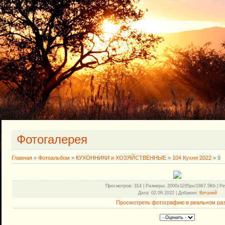
Фотогалерея
Главная
»
Фотоальбом
»
КУХОННИКИ и ХОЗЯЙСТВЕННЫЕ
»
104 Кухня 2022
» 9
Просмотров
: 314 |
Размеры
: 2000x1195px/1867.5Kb |
Ре
Дата
: 02.09.2022 |
Добавил
:
Виталий
Просмотреть фотографию в реальном ра