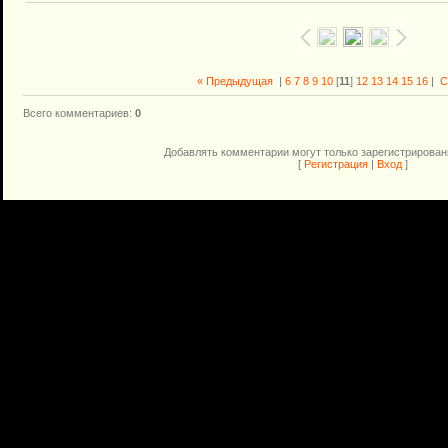
« Предыдущая
|
6
7
8
9
10
[
11
]
12
13
14
15
16
|
С
Всего комментариев
:
0
Добавлять комментарии могут только зарегистрирован
[
Регистрация
|
Вход
]