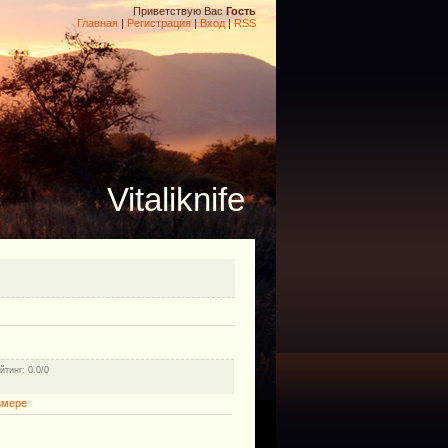
Приветствую Вас
Гость
Главная
|
Регистрация
|
Вход
|
RSS
Vitaliknife
йтинг
: 0.0/0
змере