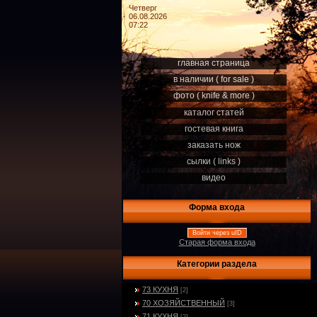
Четверг
06.08.2026
07:22
главная страница
в наличии ( for sale )
фото ( knife & more )
каталог статей
гостевая книга
заказать нож
сылки ( links )
видео
Форма входа
Войти через uID
Старая форма входа
Категории раздела
73 КУХНЯ
[2]
70 ХОЗЯЙСТВЕННЫЙ
[3]
71 КУХНЯ