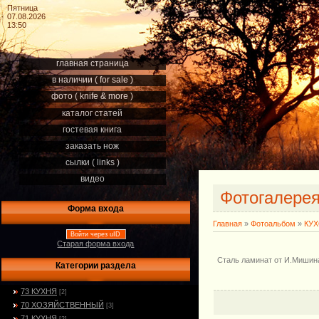
Пятница
07.08.2026
13:50
главная страница
в наличии ( for sale )
фото ( knife & more )
каталог статей
гостевая книга
заказать нож
сылки ( links )
видео
Фотогалере
Форма входа
Главная
»
Фотоальбом
»
КУ
Войти через uID
Старая форма входа
Сталь ламинат от И.Мишина
Категории раздела
73 КУХНЯ
[2]
70 ХОЗЯЙСТВЕННЫЙ
[3]
71 КУХНЯ