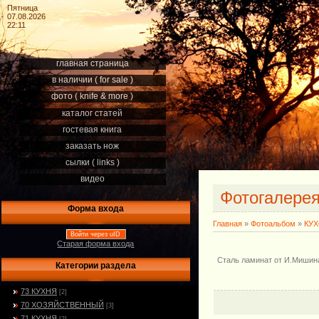
Пятница
07.08.2026
22:11
главная страница
в наличии ( for sale )
фото ( knife & more )
каталог статей
гостевая книга
заказать нож
сылки ( links )
видео
Фотогалере
Форма входа
Главная
»
Фотоальбом
»
КУ
Войти через uID
Старая форма входа
Сталь ламинат от И.Мишина
Категории раздела
73 КУХНЯ
[2]
70 ХОЗЯЙСТВЕННЫЙ
[3]
71 КУХНЯ