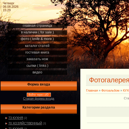
Четверг
06.08.2026
15:29
главная страница
в наличии ( for sale )
фото ( knife & more )
каталог статей
гостевая книга
заказать нож
сылки ( links )
видео
Фотогалере
Форма входа
Главная
»
Фотоальбом
»
КУ
Войти через uID
Ста
Старая форма входа
Категории раздела
73 КУХНЯ
[2]
70 ХОЗЯЙСТВЕННЫЙ
[3]
71 КУХНЯ