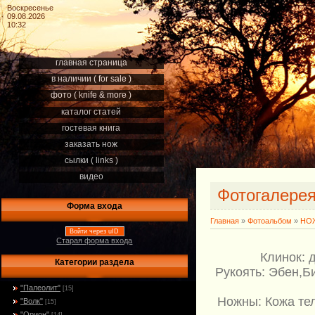
Воскресенье
09.08.2026
10:32
главная страница
в наличии ( for sale )
фото ( knife & more )
каталог статей
гостевая книга
заказать нож
сылки ( links )
видео
Фотогалере
Форма входа
Главная
»
Фотоальбом
»
НОЖ
Войти через uID
Старая форма входа
Клинок: 
Категории раздела
Рукоять: Эбен,Б
"Палеолит"
[15]
Ножны: Кожа те
"Волк"
[15]
"Орион"