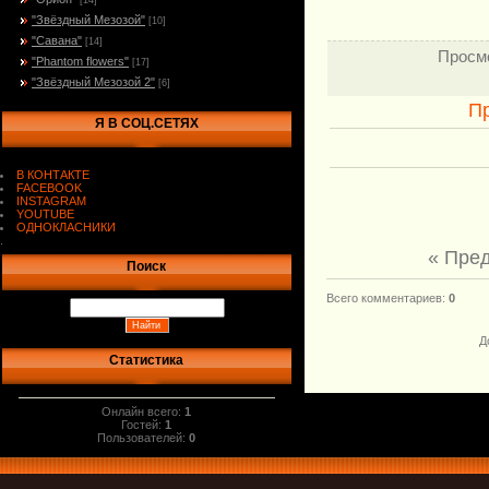
[14]
"Звёздный Мезозой"
[10]
"Савана"
[14]
Просм
"Phantom flowers"
[17]
"Звёздный Мезозой 2"
[6]
П
Я В СОЦ.СЕТЯХ
В КОНТАКТЕ
FACEBOOK
INSTAGRAM
YOUTUBE
ОДНОКЛАСНИКИ
.
« Пре
Поиск
Всего комментариев
:
0
Д
Статистика
Онлайн всего:
1
Гостей:
1
Пользователей:
0