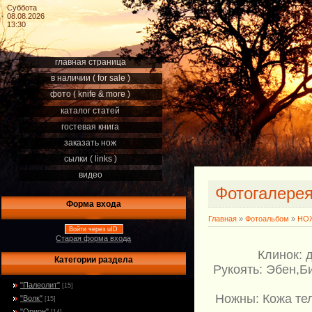
Суббота
08.08.2026
13:30
главная страница
в наличии ( for sale )
фото ( knife & more )
каталог статей
гостевая книга
заказать нож
сылки ( links )
видео
Фотогалере
Форма входа
Главная
»
Фотоальбом
»
НОЖ
Войти через uID
Старая форма входа
Клинок: 
Категории раздела
Рукоять: Эбен,Б
"Палеолит"
[15]
Ножны: Кожа те
"Волк"
[15]
"Орион"