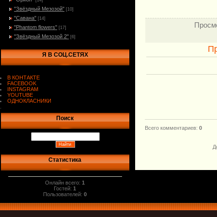
[14]
"Звёздный Мезозой"
[10]
"Савана"
[14]
Просм
"Phantom flowers"
[17]
"Звёздный Мезозой 2"
[6]
П
Я В СОЦ.СЕТЯХ
В КОНТАКТЕ
FACEBOOK
INSTAGRAM
YOUTUBE
ОДНОКЛАСНИКИ
.
Поиск
Всего комментариев
:
0
Д
Статистика
Онлайн всего:
1
Гостей:
1
Пользователей:
0