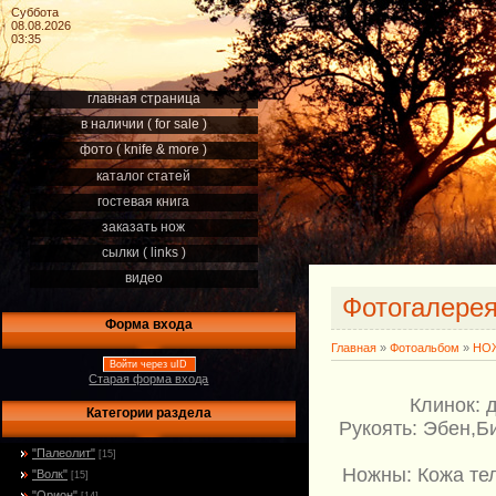
Суббота
08.08.2026
03:35
главная страница
в наличии ( for sale )
фото ( knife & more )
каталог статей
гостевая книга
заказать нож
сылки ( links )
видео
Фотогалере
Форма входа
Главная
»
Фотоальбом
»
НОЖ
Войти через uID
Старая форма входа
Клинок: 
Категории раздела
Рукоять: Эбен,Б
"Палеолит"
[15]
Ножны: Кожа те
"Волк"
[15]
"Орион"