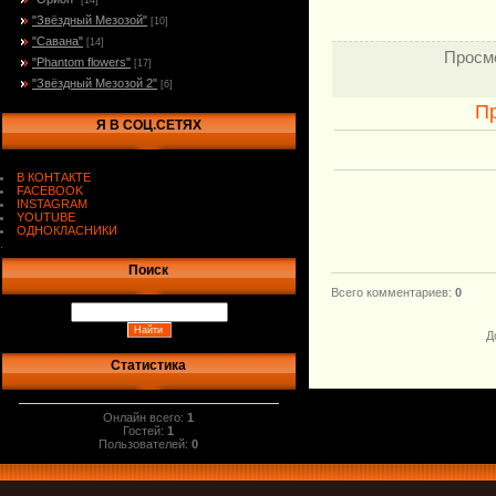
[14]
"Звёздный Мезозой"
[10]
"Савана"
[14]
Просм
"Phantom flowers"
[17]
"Звёздный Мезозой 2"
[6]
П
Я В СОЦ.СЕТЯХ
В КОНТАКТЕ
FACEBOOK
INSTAGRAM
YOUTUBE
ОДНОКЛАСНИКИ
.
Поиск
Всего комментариев
:
0
Д
Статистика
Онлайн всего:
1
Гостей:
1
Пользователей:
0