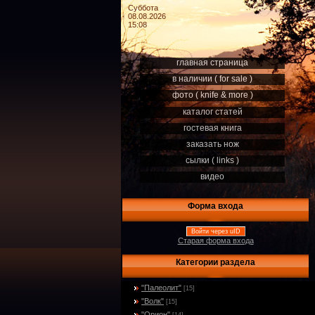
Суббота
08.08.2026
15:08
главная страница
в наличии ( for sale )
фото ( knife & more )
каталог статей
гостевая книга
заказать нож
сылки ( links )
видео
Форма входа
Войти через uID
Старая форма входа
Категории раздела
"Палеолит"
[15]
"Волк"
[15]
"Орион"