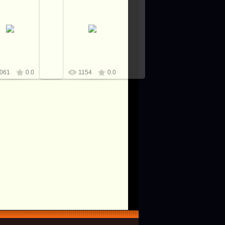
7.03.2017
07.03.2017
от С.Тихомирова
Клинок от С.Тихомирова
за, бивень мамонта,
Рукоять Бронза, бивень мамонта,
онированный корень
Подставка тонированный корень
бивень мамонта
ореха, бивень мамонта
Виталий
Виталий
061
0.0
1154
0.0