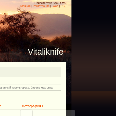
Приветствую Вас
Гость
Главная
|
Регистрация
|
Вход
|
RSS
Vitaliknife
рованный корень ореха, бивень мамонта
2
Фотография 1