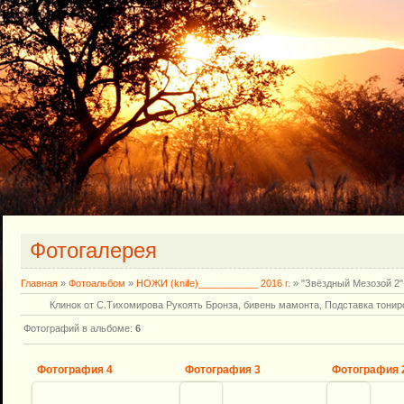
Фотогалерея
Главная
»
Фотоальбом
»
НОЖИ (knife)___________ 2016 г.
» "Звёздный Мезозой 2"
Клинок от С.Тихомирова Рукоять Бронза, бивень мамонта, Подставка тони
Фотографий в альбоме
:
6
Фотография 4
Фотография 3
Фотография 