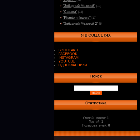
[14]
"Звёздный Мезозой"
[10]
"Савана"
[14]
"Phantom flowers"
[17]
"Звёздный Мезозой 2"
[6]
Я В СОЦ.СЕТЯХ
В КОНТАКТЕ
FACEBOOK
INSTAGRAM
YOUTUBE
ОДНОКЛАСНИКИ
.
Поиск
Статистика
Онлайн всего:
1
Гостей:
1
Пользователей:
0