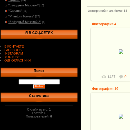
[14]
"Звёздный Мезозой"
[10]
"Савана"
Фотографий в альбоме
:
14
[14]
"Phantom flowers"
[17]
"Звёздный Мезозой 2"
[6]
Фотография 4
Я В СОЦ.СЕТЯХ
12.07.2016
Общая длина ножа:
В КОНТАКТЕ
Клинок: Булат И.Кирп
FACEBOOK
нереслесарен. разме
INSTAGRAM
145*30,5*4,8м
YOUTUBE
Р...
ОДНОКЛАСНИКИ
.
Витали
Поиск
1437
0
Фотография 10
Статистика
12.07.2016
Общая длина ножа:
Онлайн всего:
1
Клинок: Булат И.Кирп
Гостей:
1
Пользователей:
0
нереслесарен. разме
145*30,5*4,8м
Р...