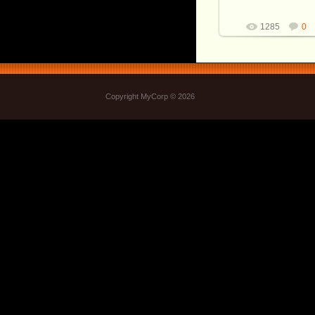
Витали
1285
0
Copyright MyCorp © 2026