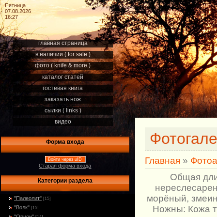
Пятница
07.08.2026
16:27
главная страница
в наличии ( for sale )
фото ( knife & more )
каталог статей
гостевая книга
заказать нож
сылки ( links )
видео
Фотогал
Форма входа
Главная
»
Фото
Войти через uID
Старая форма входа
Общая дли
Категории раздела
нереслесарен.
морёный, змеин
"Палеолит"
[15]
Ножны: Кожа т
"Волк"
[15]
"Орион"