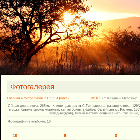
Фотогалерея
Главная
»
Фотоальбом
»
НОЖИ (knife)___________ 2016 г.
» "Звёздный Мезозой"
Общая длина ножа: 265мм. Клинок: дамаск от С.Тихомирова, размер клинка: 129*
моржа, бивень моржа морёный, кап амбойны в.фибра, белый метал, Размер: 136
вкладыш(граб), белый металл, вощёная нить, тиснение, 
Фотографий в альбоме
:
10
10
9
8