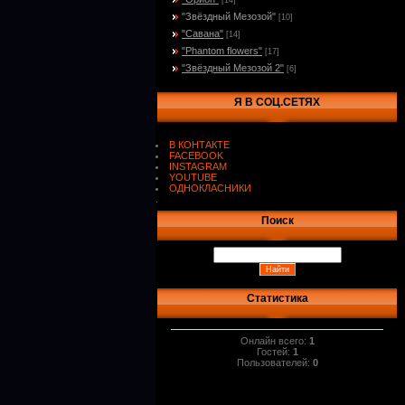
[14]
"Звёздный Мезозой"
[10]
"Савана"
[14]
"Phantom flowers"
[17]
"Звёздный Мезозой 2"
[6]
Я В СОЦ.СЕТЯХ
В КОНТАКТЕ
FACEBOOK
INSTAGRAM
YOUTUBE
ОДНОКЛАСНИКИ
.
Поиск
Статистика
Онлайн всего:
1
Гостей:
1
Пользователей:
0