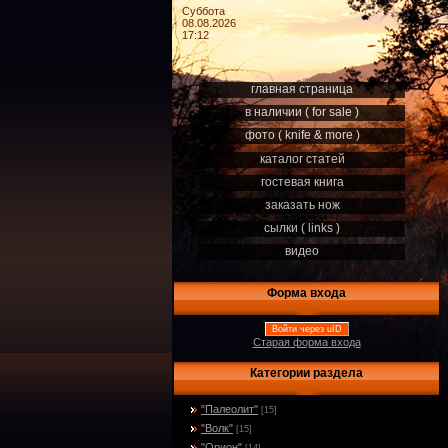
Суббота
08.08.2026
17:12
главная страница
в наличии ( for sale )
фото ( knife & more )
каталог статей
гостевая книга
заказать нож
сылки ( links )
видео
Форма входа
Войти через uID
Старая форма входа
Категории раздела
"Палеолит"
[15]
"Волк"
[15]
"Орион"