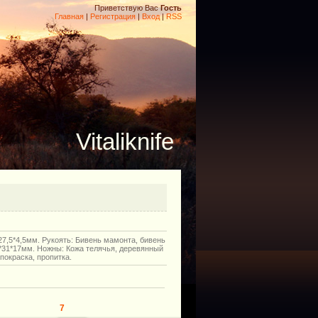
Приветствую Вас
Гость
Главная
|
Регистрация
|
Вход
|
RSS
Vitaliknife
27,5*4,5мм. Рукоять: Бивень мамонта, бивень
*31*17мм. Ножны: Кожа телячья, деревянный
покраска, пропитка.
7