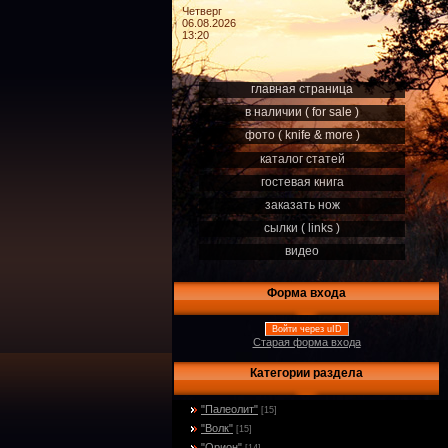
Четверг
06.08.2026
13:20
главная страница
в наличии ( for sale )
фото ( knife & more )
каталог статей
гостевая книга
заказать нож
сылки ( links )
видео
Форма входа
Войти через uID
Старая форма входа
Категории раздела
"Палеолит"
[15]
"Волк"
[15]
"Орион"