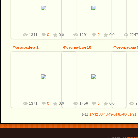
Бивень и зуб мамонта, резьба,
Бивень и зуб мамонта, резьба,
Бивень и з
серебро, кожа, тиснение, клинок
серебро, кожа, тиснение, клинок
серебро, ко
С.Епишкин, файлворк и
С.Епишкин, файлворк и
С.Епишк
фальшлезвие мои.
фальшлезвие мои.
фаль
Виталий
Виталий
1341
0
0.0
1291
0
0.0
224
Фотография 1
Фотография 10
Фотография 
10.10.2016
1
Общая длина ножа: 277мм.
Общая дл
10.10.2016
Клинок: Булат И.Кирпичёва, мной
Клинок: Бул
нереслесарен. размер клинка:
нереслесар
145*30,5*4,8мм.
Виталий
145
Р...
Виталий
1371
0
0.0
1456
0
0.0
3
1-16
17-32
33-48
49-64
65-80
81-91