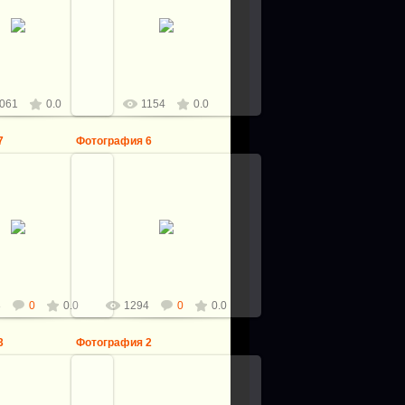
от С.Тихомирова
Клинок от С.Тихомирова
за, бивень мамонта,
Рукоять Бронза, бивень мамонта,
онированный корень
Подставка тонированный корень
бивень мамонта
ореха, бивень мамонта
Виталий
Виталий
061
0.0
1154
0.0
7
Фотография 6
0.10.2016
10.10.2016
уб мамонта, резьба,
Бивень и зуб мамонта, резьба,
жа, тиснение, клинок
серебро, кожа, тиснение, клинок
ин, файлворк и
С.Епишкин, файлворк и
шлезвие мои.
фальшлезвие мои.
Виталий
Виталий
8
0
0.0
1294
0
0.0
3
Фотография 2
10.10.2016
0.10.2016
Общая длина ножа: 277мм.