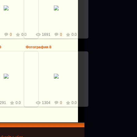
уб мамонта, резьба,
Клинок: Булат И.Кирпичёва, мной
жа, тиснение, клинок
нереслесарен. размер клинка:
ин, файлворк и
145*30,5*4,8мм.
шлезвие мои.
Р...
Виталий
Виталий
7
0
0.0
1691
0
0.0
9
Фотография 8
0.10.2016
10.10.2016
ина ножа: 277мм.
Общая длина ножа: 277мм.
ат И.Кирпичёва, мной
Клинок: Булат И.Кирпичёва, мной
ен. размер клинка:
нереслесарен. размер клинка:
*30,5*4,8мм.
145*30,5*4,8мм.
Р...
Р...
Виталий
Виталий
291
0.0
1304
0
0.0