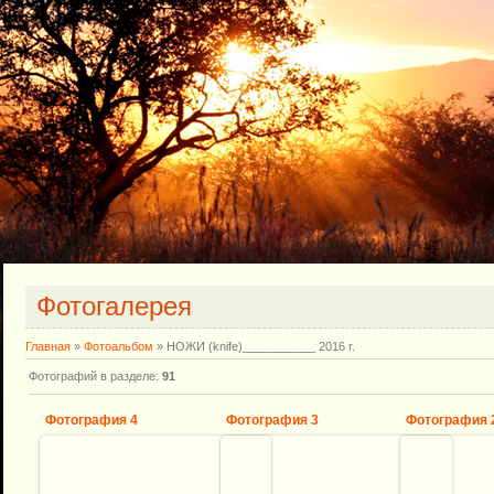
Фотогалерея
Главная
»
Фотоальбом
» НОЖИ (knife)___________ 2016 г.
Фотографий в разделе
:
91
Фотография 4
Фотография 3
Фотография 
07.03.2017
07.03.2017
0