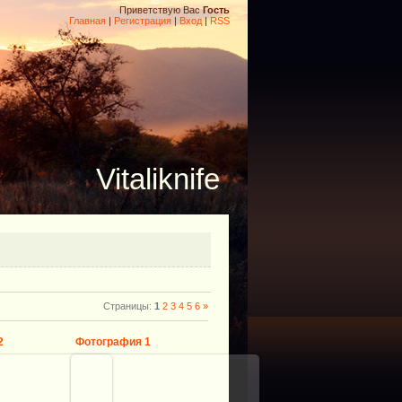
Приветствую Вас
Гость
Главная
|
Регистрация
|
Вход
|
RSS
Vitaliknife
Страницы
:
1
2
3
4
5
6
»
2
Фотография 1
7.03.2017
07.03.2017