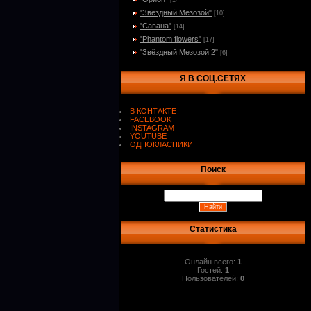
[14]
"Звёздный Мезозой"
[10]
"Савана"
[14]
"Phantom flowers"
[17]
"Звёздный Мезозой 2"
[6]
Я В СОЦ.СЕТЯХ
В КОНТАКТЕ
FACEBOOK
INSTAGRAM
YOUTUBE
ОДНОКЛАСНИКИ
.
Поиск
Статистика
Онлайн всего:
1
Гостей:
1
Пользователей:
0