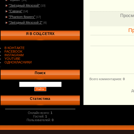
[14]
"Звёздный Мезозой"
[10]
"Савана"
[14]
Просм
"Phantom flowers"
[17]
"Звёздный Мезозой 2"
[6]
П
Я В СОЦ.СЕТЯХ
В КОНТАКТЕ
FACEBOOK
INSTAGRAM
YOUTUBE
ОДНОКЛАСНИКИ
.
Поиск
Всего комментариев
:
0
Д
Статистика
Онлайн всего:
1
Гостей:
1
Пользователей:
0