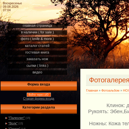
Воскресенье
09.08.2026
07:04
главная страница
в наличии ( for sale )
фото ( knife & more )
каталог статей
гостевая книга
заказать нож
сылки ( links )
видео
Фотогалере
Форма входа
Главная
»
Фотоальбом
»
НОЖ
Войти через uID
Старая форма входа
Клинок: 
Категории раздела
Рукоять: Эбен,Б
"Палеолит"
[15]
Ножны: Кожа те
"Волк"
[15]
"Орион"