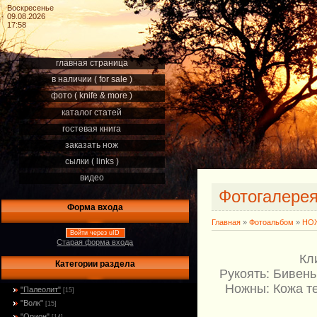
Воскресенье
09.08.2026
17:58
главная страница
в наличии ( for sale )
фото ( knife & more )
каталог статей
гостевая книга
заказать нож
сылки ( links )
видео
Фотогалере
Форма входа
Главная
»
Фотоальбом
»
НОЖ
Войти через uID
Старая форма входа
Кл
Категории раздела
Рукоять: Бивень
Ножны: Кожа те
"Палеолит"
[15]
"Волк"
[15]
"Орион"