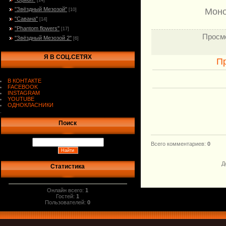
[14]
"Звёздный Мезозой"
Моно
[10]
"Савана"
[14]
"Phantom flowers"
[17]
Просм
"Звёздный Мезозой 2"
[6]
Я В СОЦ.СЕТЯХ
П
В КОНТАКТЕ
FACEBOOK
INSTAGRAM
YOUTUBE
ОДНОКЛАСНИКИ
.
Поиск
Всего комментариев
:
0
Д
Статистика
Онлайн всего:
1
Гостей:
1
Пользователей:
0