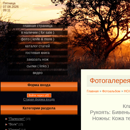
Пятница
07.08.2026
09:11
главная страница
в наличии ( for sale )
фото ( knife & more )
каталог статей
гостевая книга
заказать нож
сылки ( links )
видео
Фотогалере
Форма входа
Главная
»
Фотоальбом
»
НОЖ
Войти через uID
Старая форма входа
Кл
Категории раздела
Рукоять: Бивень
Ножны: Кожа те
"Палеолит"
[15]
"Волк"
[15]
"Орион"