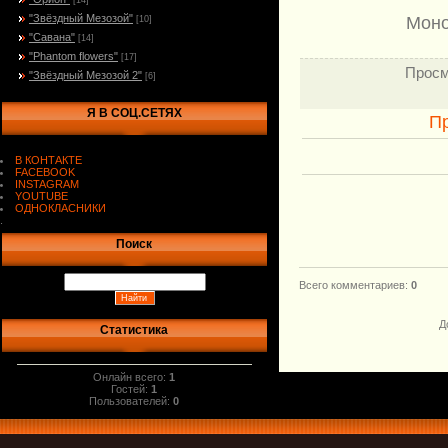
[14]
"Звёздный Мезозой"
Моно
[10]
"Савана"
[14]
"Phantom flowers"
[17]
Просм
"Звёздный Мезозой 2"
[6]
Я В СОЦ.СЕТЯХ
П
В КОНТАКТЕ
FACEBOOK
INSTAGRAM
YOUTUBE
ОДНОКЛАСНИКИ
.
Поиск
Всего комментариев
:
0
Д
Статистика
Онлайн всего:
1
Гостей:
1
Пользователей:
0