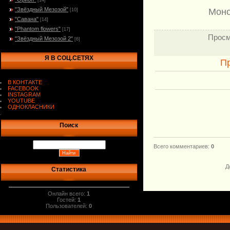
[14]
"Звёздный Мезозой"
Моно
[10]
"Савана"
[14]
"Phantom flowers"
[17]
Просм
"Звёздный Мезозой 2"
[6]
Я В СОЦ.СЕТЯХ
П
В КОНТАКТЕ
FACEBOOK
INSTAGRAM
YOUTUBE
ОДНОКЛАСНИКИ
.
Поиск
Всего комментариев
:
0
Д
Статистика
Онлайн всего:
1
Гостей:
1
Пользователей:
0