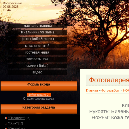
Воскресенье
09.08.2026
19:44
главная страница
в наличии ( for sale )
фото ( knife & more )
каталог статей
гостевая книга
заказать нож
сылки ( links )
видео
Фотогалере
Форма входа
Главная
»
Фотоальбом
»
НОЖ
Войти через uID
Старая форма входа
Кл
Категории раздела
Рукоять: Бивень
Ножны: Кожа те
"Палеолит"
[15]
"Волк"
[15]
"Орион"