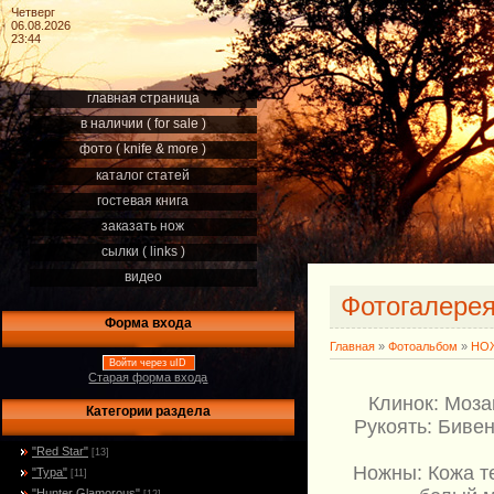
Четверг
06.08.2026
23:44
главная страница
в наличии ( for sale )
фото ( knife & more )
каталог статей
гостевая книга
заказать нож
сылки ( links )
видео
Фотогалере
Форма входа
Главная
»
Фотоальбом
»
НОЖ
Войти через uID
Старая форма входа
Клинок: Моза
Категории раздела
Рукоять: Бивен
"Red Star"
[13]
Ножны: Кожа т
"Тура"
[11]
"Hunter Glamorous"