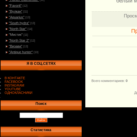
белый м
[12]
"Favorit"
[12]
"Вулкан"
[11]
Просм
"Aquarius"
[13]
"South hydra"
[13]
"North Star"
[14]
П
"Мистик"
[11]
"North Star 2"
[12]
"Визави"
[13]
"Antique hunter"
[10]
Я В СОЦ.СЕТЯХ
В КОНТАКТЕ
Всего комментариев
:
0
FACEBOOK
INSTAGRAM
YOUTUBE
ОДНОКЛАСНИКИ
Д
.
Поиск
Статистика