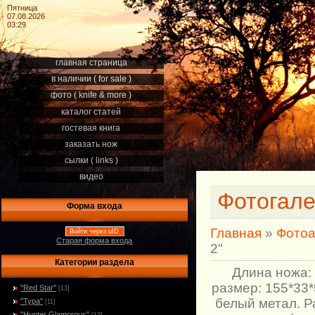
Пятница
07.08.2026
03:29
главная страница
в наличии ( for sale )
фото ( knife & more )
каталог статей
гостевая книга
заказать нож
сылки ( links )
видео
Фотогал
Форма входа
Главная
»
Фото
Войти через uID
Старая форма входа
2"
Категории раздела
Длина ножа: 
размер: 155*33*
"Red Star"
[13]
белый метал. Р
"Тура"
[11]
"Hunter Glamorous"