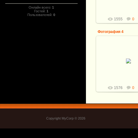
Рукоять: Бивень м
Онлайн всего:
1
Витали
Гостей:
1
Пользователей:
0
1555
0
Фотография 4
19.08.2013
Длина ножа: 29
Клинок: Мозаичный
Кузнец: А.Белый. 
155*33*5мм
Рукоять: Бивень м
Витали
1576
0
Copyright MyCorp © 2026