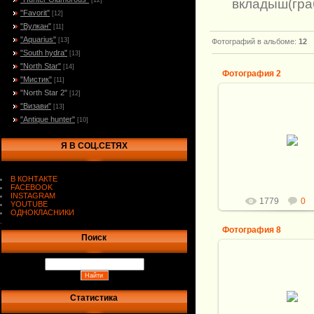
вкладыш(граб
[12]
"Favorit"
[12]
"Вулкан"
[11]
"Aquarius"
[13]
Фотографий в альбоме
:
12
"South hydra"
[13]
"North Star"
[14]
Фотография 2
"Мистик"
[11]
"North Star 2"
[12]
19.08.2013
"Визави"
[13]
"Antique hunter"
[10]
Длина ножа: 29
Клинок: Мозаичный
Кузнец: А.Белый. 
Я В СОЦ.СЕТЯХ
155*33*5мм
Рукоять: Бивень м
Витали
В КОНТАКТЕ
FACEBOOK
INSTAGRAM
1779
0
YOUTUBE
ОДНОКЛАСНИКИ
.
Фотография 8
Поиск
19.08.2013
Длина ножа: 29
Клинок: Мозаичный
Статистика
Кузнец: А.Белый. 
155*33*5мм