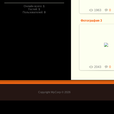
Витали
Онлайн всего:
1
Гостей:
1
1963
0
Пользователей:
0
Фотография 3
16.07.2013
Общая длина ножа:
Клинок: Мозаичный
Кузнец: А.Белый. 
116*29,5*4,2м
Рукоять: Би.
Витали
2043
0
Copyright MyCorp © 2026