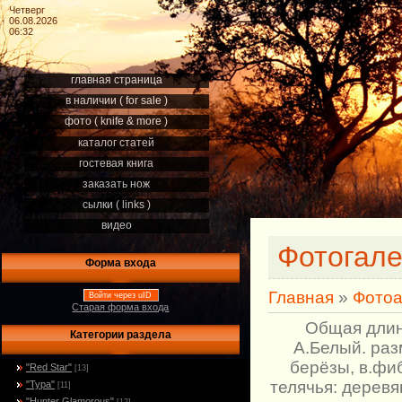
Четверг
06.08.2026
06:32
главная страница
в наличии ( for sale )
фото ( knife & more )
каталог статей
гостевая книга
заказать нож
сылки ( links )
видео
Фотогал
Форма входа
Главная
»
Фото
Войти через uID
Старая форма входа
Общая длин
Категории раздела
А.Белый. раз
берёзы, в.фи
"Red Star"
[13]
телячья: деревя
"Тура"
[11]
"Hunter Glamorous"