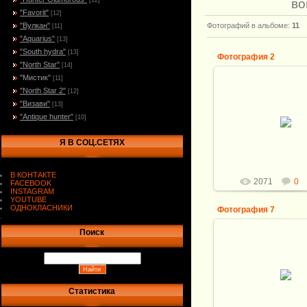
во
[12]
"Favorit"
[12]
"Вулкан"
Фотографий в альбоме
:
11
[11]
"Aquarius"
[13]
"South hydra"
[13]
Фотография 2
"North Star"
[14]
"Мистик"
[11]
16.07.2013
"North Star 2"
[12]
"Визави"
Общая длина ножа:
[13]
Клинок: Мозаичный
"Antique hunter"
[10]
Кузнец: А.Белый. 
116*29,5*4,2м
Я В СОЦ.СЕТЯХ
Рукоять: Би.
Витали
В КОНТАКТЕ
2071
0
FACEBOOK
INSTAGRAM
YOUTUBE
ОДНОКЛАСНИКИ
Фотография 7
.
Поиск
16.07.2013
Общая длина ножа:
Клинок: Мозаичный
Кузнец: А.Белый. 
116*29,5*4,2м
Статистика
Рукоять: Би.