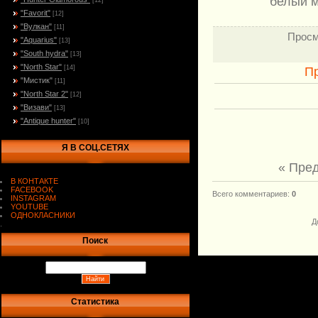
белый м
[12]
"Favorit"
[12]
"Вулкан"
[11]
Просм
"Aquarius"
[13]
"South hydra"
[13]
"North Star"
[14]
П
"Мистик"
[11]
"North Star 2"
[12]
"Визави"
[13]
"Antique hunter"
[10]
Я В СОЦ.СЕТЯХ
« Пре
В КОНТАКТЕ
FACEBOOK
Всего комментариев
:
0
INSTAGRAM
YOUTUBE
ОДНОКЛАСНИКИ
Д
.
Поиск
Статистика