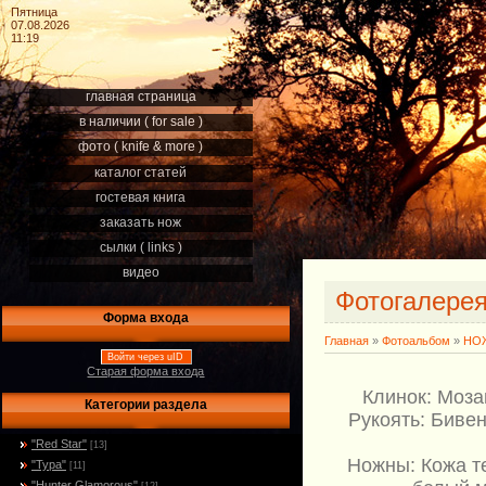
Пятница
07.08.2026
11:19
главная страница
в наличии ( for sale )
фото ( knife & more )
каталог статей
гостевая книга
заказать нож
сылки ( links )
видео
Фотогалере
Форма входа
Главная
»
Фотоальбом
»
НОЖ
Войти через uID
Старая форма входа
Клинок: Моза
Категории раздела
Рукоять: Бивен
"Red Star"
[13]
Ножны: Кожа т
"Тура"
[11]
"Hunter Glamorous"