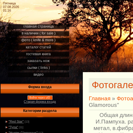
Пятница
07.08.2026
01:16
главная страница
в наличии ( for sale )
фото ( knife & more )
каталог статей
гостевая книга
заказать нож
сылки ( links )
видео
Фотогал
Форма входа
Главная
»
Фото
Войти через uID
Старая форма входа
Glamorous"
Категории раздела
Общая длина
И.Пампуха. р
"Red Star"
[13]
метал, в.фибр
"Тура"
[11]
"Hunter Glamorous"