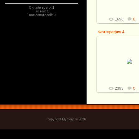
Рукоять: ...
Онлайн всего:
1
Витали
Гостей:
1
Пользователей:
0
1698
0
Фотография 4
15.03.2013
Общая длина ножа:
Клинок: Углеродист
Кузнец: И.Пампуха.
123*28*3,9мм
Рукоять: ...
Витали
2393
0
Copyright MyCorp © 2026