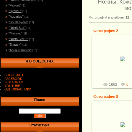
Ножны: Кожа
[12]
"Favorit"
[12]
во
"Вулкан"
[11]
"Aquarius"
[13]
Фотографий в альбоме
:
12
"South hydra"
[13]
"North Star"
[14]
Фотография 2
"Мистик"
[11]
"North Star 2"
[12]
15.03.2013
"Визави"
[13]
"Antique hunter"
[10]
Общая длина ножа:
Клинок: Углеродист
Кузнец: И.Пампуха.
Я В СОЦ.СЕТЯХ
123*28*3,9мм
Рукоять: ...
Витали
В КОНТАКТЕ
FACEBOOK
INSTAGRAM
1662
0
YOUTUBE
ОДНОКЛАСНИКИ
.
Фотография 8
Поиск
15.03.2013
Общая длина ножа:
Клинок: Углеродист
Статистика
Кузнец: И.Пампуха.
123*28*3,9мм