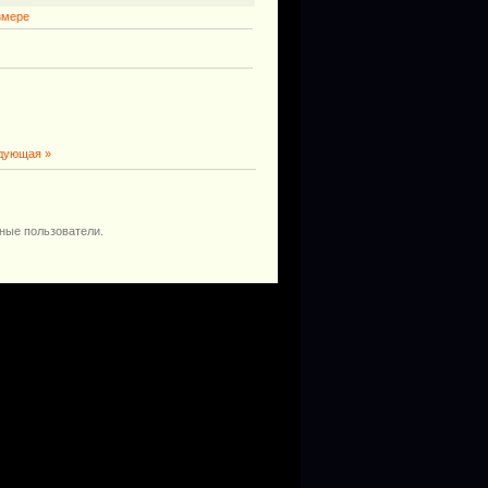
змере
дующая »
ные пользователи.