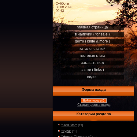
Суббота
08.08.2026
00:43
главная страница
в наличии ( for sale )
фото ( knife & more )
каталог статей
гостевая книга
заказать нож
сылки ( links )
видео
Форма входа
Войти через uID
Старая форма входа
Категории раздела
"Red Star"
[13]
"Тура"
[11]
"Hunter Glamorous"