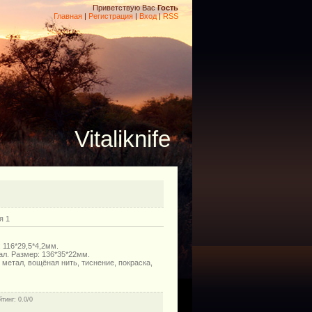
Приветствую Вас
Гость
Главная
|
Регистрация
|
Вход
|
RSS
Vitaliknife
я 1
 116*29,5*4,2мм.
ал. Размер: 136*35*22мм.
метал, вощёная нить, тиснение, покраска,
йтинг
: 0.0/0