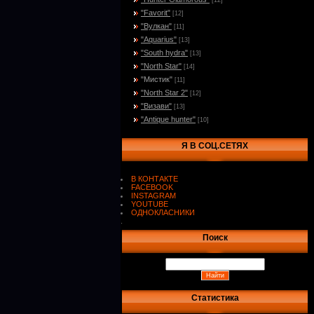
[12]
"Favorit"
[12]
"Вулкан"
[11]
"Aquarius"
[13]
"South hydra"
[13]
"North Star"
[14]
"Мистик"
[11]
"North Star 2"
[12]
"Визави"
[13]
"Antique hunter"
[10]
Я В СОЦ.СЕТЯХ
В КОНТАКТЕ
FACEBOOK
INSTAGRAM
YOUTUBE
ОДНОКЛАСНИКИ
.
Поиск
Статистика