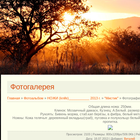
Фотогалерея
Главная
»
Фотоальбом
»
НОЖИ (knife)___________ 2013 г.
»
"Мистик"
» Фотографи
Общая длина ножа: 250мм.
Клинок: Мозаичный дамаск, Кузнец: А.Белый. размер:
Рукоять: Бивень моржа, стаб.кап берёзы, в.фибра, белый мет
Ножны: Кожа телячья: деревянный вкладыш(граб), пуговка и полукольцо белый 
пропитка.
Просмотров
: 2103 |
Размеры
: 800x1208px/509.0Kb |
Ре
Дата
: 16.07.2013 |
Добавил
:
Виталий