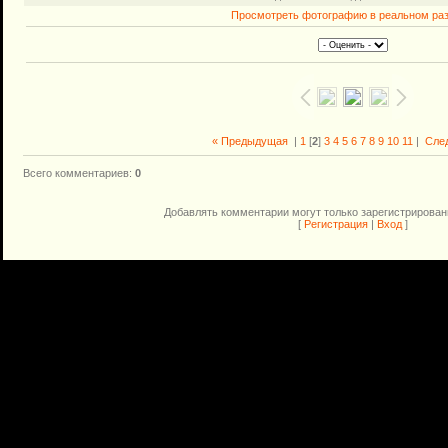
Просмотреть фотографию в реальном ра
« Предыдущая
|
1
[
2
]
3
4
5
6
7
8
9
10
11
|
Сле
Всего комментариев
:
0
Добавлять комментарии могут только зарегистрирован
[
Регистрация
|
Вход
]