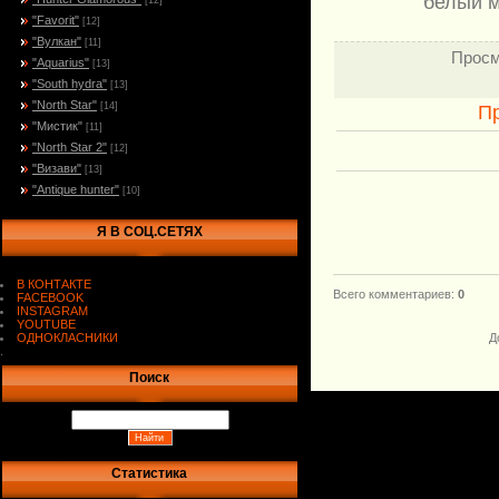
белый м
[12]
"Favorit"
[12]
"Вулкан"
[11]
Просм
"Aquarius"
[13]
"South hydra"
[13]
"North Star"
[14]
П
"Мистик"
[11]
"North Star 2"
[12]
"Визави"
[13]
"Antique hunter"
[10]
Я В СОЦ.СЕТЯХ
В КОНТАКТЕ
Всего комментариев
:
0
FACEBOOK
INSTAGRAM
YOUTUBE
ОДНОКЛАСНИКИ
Д
.
Поиск
Статистика