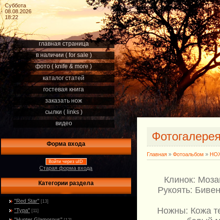
Суббота
08.08.2026
18:22
главная страница
в наличии ( for sale )
фото ( knife & more )
каталог статей
гостевая книга
заказать нож
сылки ( links )
видео
Фотогалере
Форма входа
Главная
»
Фотоальбом
»
НОЖ
Войти через uID
Старая форма входа
Клинок: Моза
Категории раздела
Рукоять: Бивен
"Red Star"
[13]
Ножны: Кожа т
"Тура"
[11]
"Hunter Glamorous"