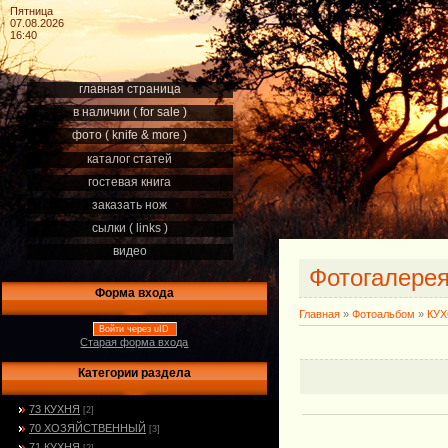
Пятница
07.08.2026
16:40
главная страница
в наличии ( for sale )
фото ( knife & more )
каталог статей
гостевая книга
заказать нож
сылки ( links )
видео
Фотогалере
Форма входа
Главная
»
Фотоальбом
»
КУ
Войти через uID
Старая форма входа
Категории раздела
73 КУХНЯ
[2]
70 ХОЗЯЙСТВЕННЫЙ
[3]
71 КУХНЯ