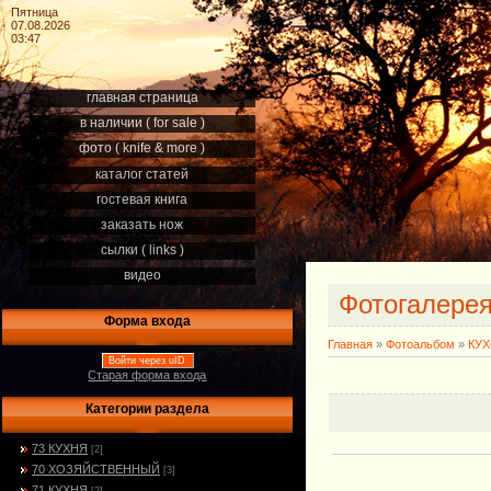
Пятница
07.08.2026
03:47
главная страница
в наличии ( for sale )
фото ( knife & more )
каталог статей
гостевая книга
заказать нож
сылки ( links )
видео
Фотогалере
Форма входа
Главная
»
Фотоальбом
»
КУ
Войти через uID
Старая форма входа
Категории раздела
73 КУХНЯ
[2]
70 ХОЗЯЙСТВЕННЫЙ
[3]
71 КУХНЯ