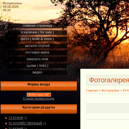
Воскресенье
09.08.2026
06:24
главная страница
в наличии ( for sale )
фото ( knife & more )
каталог статей
гостевая книга
заказать нож
сылки ( links )
видео
Фотогалере
Форма входа
Главная
»
Фотоальбом
»
КУ
Войти через uID
Старая форма входа
Категории раздела
73 КУХНЯ
[2]
70 ХОЗЯЙСТВЕННЫЙ
[3]
71 КУХНЯ