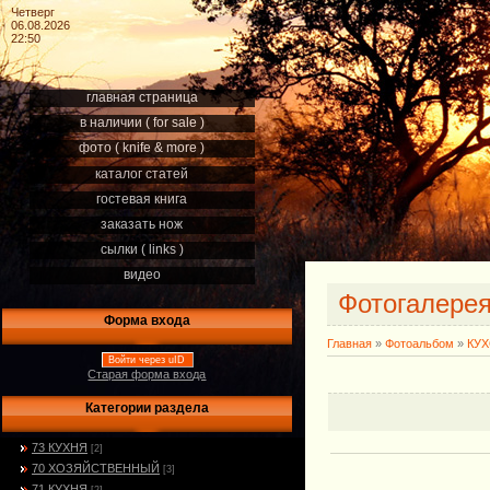
Четверг
06.08.2026
22:50
главная страница
в наличии ( for sale )
фото ( knife & more )
каталог статей
гостевая книга
заказать нож
сылки ( links )
видео
Фотогалере
Форма входа
Главная
»
Фотоальбом
»
КУ
Войти через uID
Старая форма входа
Категории раздела
73 КУХНЯ
[2]
70 ХОЗЯЙСТВЕННЫЙ
[3]
71 КУХНЯ