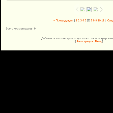
« Предыдущая
|
1
2
3
4
5
[
6
]
7
8
9
10
11
|
Сле
Всего комментариев
:
0
Добавлять комментарии могут только зарегистрирован
[
Регистрация
|
Вход
]