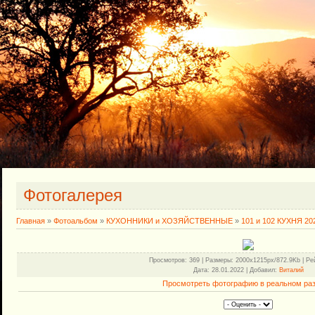
Фотогалерея
Главная
»
Фотоальбом
»
КУХОННИКИ и ХОЗЯЙСТВЕННЫЕ
»
101 и 102 КУХНЯ 20
Просмотров
: 369 |
Размеры
: 2000x1215px/872.9Kb |
Ре
Дата
: 28.01.2022 |
Добавил
:
Виталий
Просмотреть фотографию в реальном ра