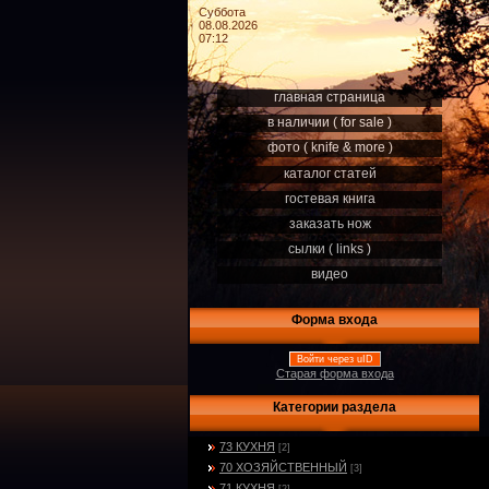
Суббота
08.08.2026
07:12
главная страница
в наличии ( for sale )
фото ( knife & more )
каталог статей
гостевая книга
заказать нож
сылки ( links )
видео
Форма входа
Войти через uID
Старая форма входа
Категории раздела
73 КУХНЯ
[2]
70 ХОЗЯЙСТВЕННЫЙ
[3]
71 КУХНЯ