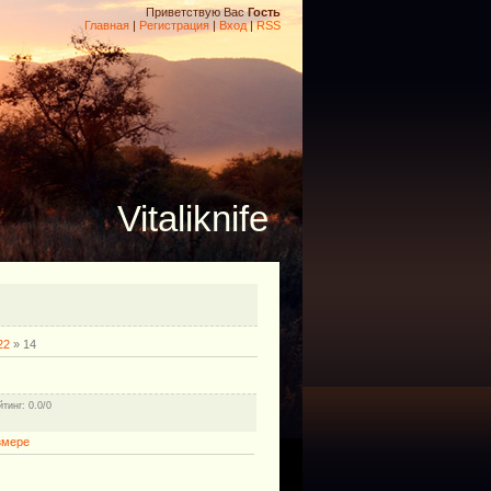
Приветствую Вас
Гость
Главная
|
Регистрация
|
Вход
|
RSS
Vitaliknife
22
» 14
йтинг
: 0.0/0
змере