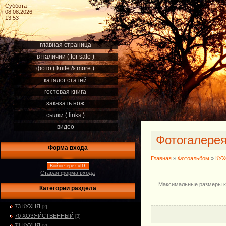
Суббота
08.08.2026
13:53
главная страница
в наличии ( for sale )
фото ( knife & more )
каталог статей
гостевая книга
заказать нож
сылки ( links )
видео
Фотогалере
Форма входа
Главная
»
Фотоальбом
»
КУ
Войти через uID
Старая форма входа
Максимальные размеры кли
Категории раздела
73 КУХНЯ
[2]
70 ХОЗЯЙСТВЕННЫЙ
[3]
71 КУХНЯ