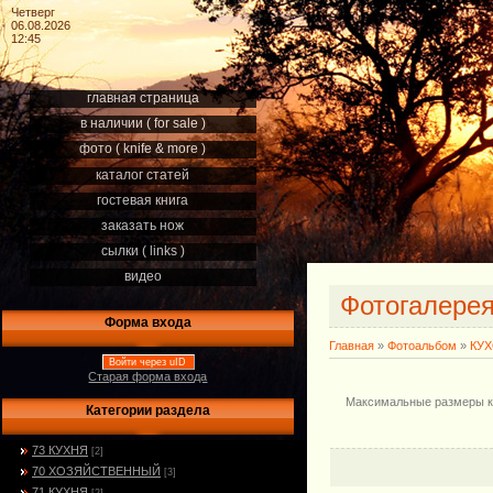
Четверг
06.08.2026
12:45
главная страница
в наличии ( for sale )
фото ( knife & more )
каталог статей
гостевая книга
заказать нож
сылки ( links )
видео
Фотогалере
Форма входа
Главная
»
Фотоальбом
»
КУ
Войти через uID
Старая форма входа
Максимальные размеры кли
Категории раздела
73 КУХНЯ
[2]
70 ХОЗЯЙСТВЕННЫЙ
[3]
71 КУХНЯ