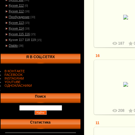
[15]
25.02.2024
Кухня 112
[0]
Кухня 112
Стали: большой CPM 
[16]
поменьше M390. Спус
Пробуждение
[33]
ноль, финиш 14/10
Кухня 113
[15]
Серебро , мик
Кухня 114
[19]
Витали
Кухня 115 116
[15]
Кухня 117 118 119
[15]
187
Diablo
[36]
16
Я В СОЦ.СЕТЯХ
В КОНТАКТЕ
25.02.2024
FACEBOOK
INSTAGRAM
Стали: большой CPM 
YOUTUBE
поменьше M390. Спус
ОДНОКЛАСНИКИ
ноль, финиш 14/10
.
Серебро , мик
Поиск
Витали
208
Статистика
11