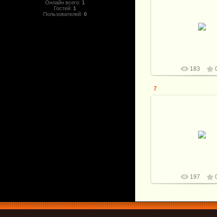
Онлайн всего:
1
25.02.2024
Гостей:
1
Пользователей:
0
Стали: большой CPM 
поменьше M390. Спус
ноль, финиш 14/10
Серебро , мик
Витали
183
7
25.02.2024
Витали
197