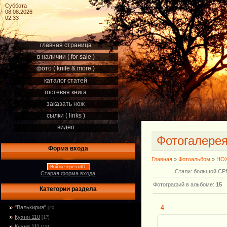
Суббота
08.08.2026
02:33
главная страница
в наличии ( for sale )
фото ( knife & more )
каталог статей
гостевая книга
заказать нож
сылки ( links )
видео
Фотогалере
Форма входа
Главная
»
Фотоальбом
»
НОЖ
Войти через uID
Стали: большой CPM
Старая форма входа
Фотографий в альбоме
:
15
Категории раздела
"Валькирия"
4
[20]
Кухня 110
[17]
Кухня 111