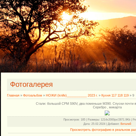
Фотогалерея
Главная
»
Фотоальбом
»
НОЖИ (knife)___________ 2023 г.
»
Кухня 117 118 119
» 9
Стали: большой CPM S90V, два поменьше M390. Спуски почти в
Серебро , микарта
Просмотров
: 185 |
Размеры
: 1214x2000px/2871.9Kb |
Ре
Дата
: 25.02.2024 |
Добавил
:
Виталий
Просмотреть фотографию в реальном ра