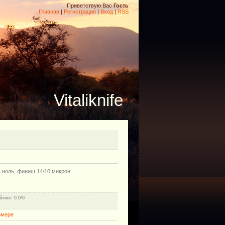
Приветствую Вас
Гость
Главная
|
Регистрация
|
Вход
|
RSS
Vitaliknife
 ноль, финиш 14/10 микрон
йтинг
: 0.0/0
змере