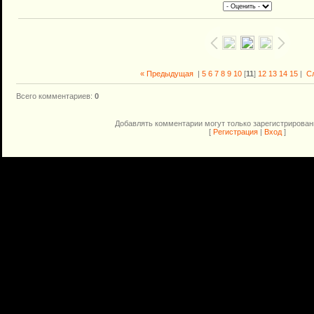
« Предыдущая
|
5
6
7
8
9
10
[
11
]
12
13
14
15
|
С
Всего комментариев
:
0
Добавлять комментарии могут только зарегистрирован
[
Регистрация
|
Вход
]