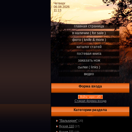
Четверг
06.08.2026
11:13
главная страница
в наличии ( for sale )
фото ( knife & more )
каталог статей
гостевая книга
заказать нож
сылки ( links )
видео
Форма входа
Войти через uID
Старая форма входа
Категории раздела
"Валькирия"
[20]
Кухня 110
[17]
Кухня 111