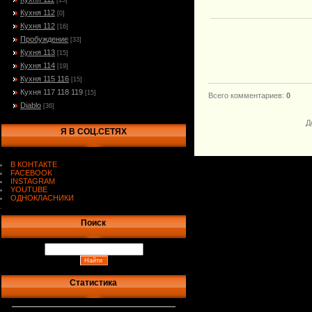
[15]
Кухня 112
[0]
Кухня 112
[16]
Пробуждение
[33]
Кухня 113
[15]
Кухня 114
[19]
Кухня 115 116
[15]
Кухня 117 118 119
[15]
Всего комментариев
:
0
Diablo
[36]
Д
Я В СОЦ.СЕТЯХ
В КОНТАКТЕ
FACEBOOK
INSTAGRAM
YOUTUBE
ОДНОКЛАСНИКИ
.
Поиск
Статистика