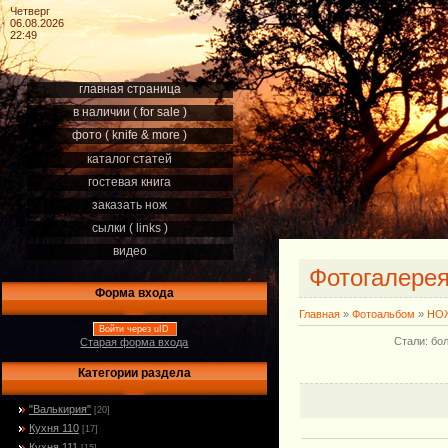
Четверг
06.08.2026
22:49
главная страница
в наличии ( for sale )
фото ( knife & more )
каталог статей
гостевая книга
заказать нож
сылки ( links )
видео
Фотогалере
Форма входа
Главная
»
Фотоальбом
»
НОЖ
Войти через uID
Стали: бо
Старая форма входа
Категории раздела
"Валькирия"
[20]
Кухня 110
[17]
Кухня 111