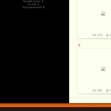
Онлайн всего:
1
Гостей:
1
Пользователей:
0
25.02.2024
Витали
172
9
25.02.2024
Сталь М390 финиш 14
серебро, мика
Витали
181