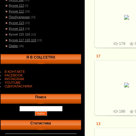
[15]
Кухня 112
[0]
Кухня 112
[16]
25.02.2024
Пробуждение
[33]
Витали
Кухня 113
[15]
Кухня 114
[19]
Кухня 115 116
[15]
Кухня 117 118 119
[15]
179
Diablo
[36]
17
Я В СОЦ.СЕТЯХ
В КОНТАКТЕ
FACEBOOK
INSTAGRAM
25.02.2024
YOUTUBE
ОДНОКЛАСНИКИ
Витали
.
Поиск
186
Статистика
13