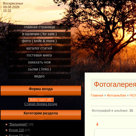
Воскресенье
09.08.2026
15:32
главная страница
в наличии ( for sale )
фото ( knife & more )
каталог статей
гостевая книга
заказать нож
сылки ( links )
видео
Фотогалере
Форма входа
Главная
»
Фотоальбом
»
НОЖ
Войти через uID
Старая форма входа
Фотографий в альбоме
:
15
Категории раздела
"Валькирия"
4
[20]
Кухня 110
[17]
Кухня 111