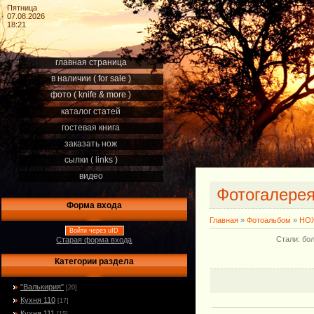
Пятница
07.08.2026
18:21
главная страница
в наличии ( for sale )
фото ( knife & more )
каталог статей
гостевая книга
заказать нож
сылки ( links )
видео
Фотогалере
Форма входа
Главная
»
Фотоальбом
»
НОЖ
Войти через uID
Стали: бо
Старая форма входа
Категории раздела
"Валькирия"
[20]
Кухня 110
[17]
Кухня 111