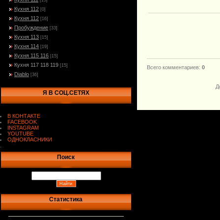
[15]
Кухня 112
[0]
Кухня 112
[16]
Пробуждение
[33]
Кухня 113
[15]
Кухня 114
[19]
Кухня 115 116
[15]
Кухня 117 118 119
[15]
Всего комментариев
:
0
Diablo
[36]
Д
Я В СОЦ.СЕТЯХ
В КОНТАКТЕ
FACEBOOK
INSTAGRAM
YOUTUBE
ОДНОКЛАСНИКИ
.
Поиск
Статистика