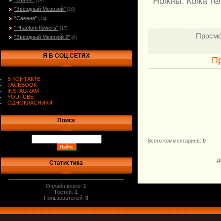
Ножны: Кожа те
[14]
"Звёздный Мезозой"
[10]
"Савана"
[14]
"Phantom flowers"
[17]
Просмо
"Звёздный Мезозой 2"
[6]
Я В СОЦ.СЕТЯХ
П
В КОНТАКТЕ
FACEBOOK
INSTAGRAM
YOUTUBE
ОДНОКЛАСНИКИ
.
Поиск
Всего комментариев
:
0
Д
Статистика
Онлайн всего:
1
Гостей:
1
Пользователей:
0