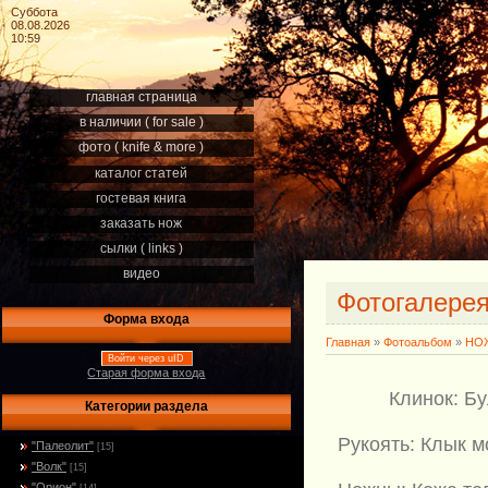
Суббота
08.08.2026
10:59
главная страница
в наличии ( for sale )
фото ( knife & more )
каталог статей
гостевая книга
заказать нож
сылки ( links )
видео
Фотогалере
Форма входа
Главная
»
Фотоальбом
»
НОЖ
Войти через uID
Старая форма входа
Клинок: Бу
Категории раздела
Рукоять: Клык м
"Палеолит"
[15]
"Волк"
[15]
"Орион"