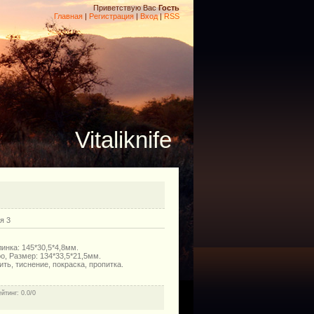
Приветствую Вас
Гость
Главная
|
Регистрация
|
Вход
|
RSS
Vitaliknife
я 3
инка: 145*30,5*4,8мм.
о, Размер: 134*33,5*21,5мм.
ть, тиснение, покраска, пропитка.
ейтинг
: 0.0/0