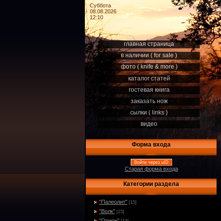
Суббота
08.08.2026
12:10
главная страница
в наличии ( for sale )
фото ( knife & more )
каталог статей
гостевая книга
заказать нож
сылки ( links )
видео
Форма входа
Войти через uID
Старая форма входа
Категории раздела
"Палеолит"
[15]
"Волк"
[15]
"Орион"