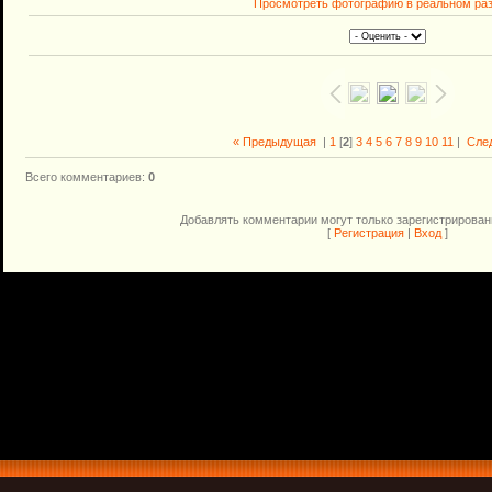
Просмотреть фотографию в реальном ра
« Предыдущая
|
1
[
2
]
3
4
5
6
7
8
9
10
11
|
Сле
Всего комментариев
:
0
Добавлять комментарии могут только зарегистрирован
[
Регистрация
|
Вход
]