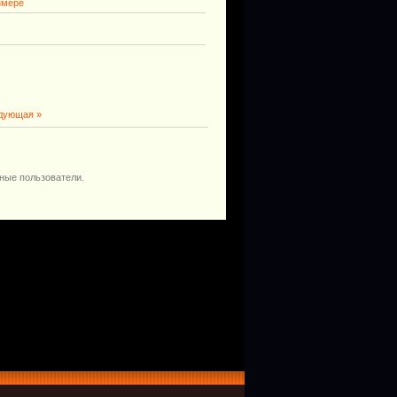
змере
дующая »
ные пользователи.