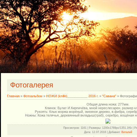
Фотогалерея
Главная
»
Фотоальбом
»
НОЖИ (knife)___________ 2016 г.
»
"Савана"
» Фотографи
Общая длина ножа: 277мм.
Клинок: Булат И.Кирпичёва, мной нереслесарен. размер кл
Рукоять: Клык моржа морёный, змеиное дерево, в.фибра, серебр
Ножны: Кожа телячья, деревянный вкладыш(граб), серебро, вощёная ни
Просмотров
: 1161 |
Размеры
: 1200x1769px/1351.1Kb |
Р
Дата
: 12.07.2016 |
Добавил
:
Виталий