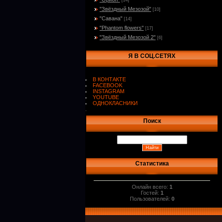
[14]
"Звёздный Мезозой"
[10]
"Савана"
[14]
"Phantom flowers"
[17]
"Звёздный Мезозой 2"
[6]
Я В СОЦ.СЕТЯХ
В КОНТАКТЕ
FACEBOOK
INSTAGRAM
YOUTUBE
ОДНОКЛАСНИКИ
.
Поиск
Статистика
Онлайн всего:
1
Гостей:
1
Пользователей:
0