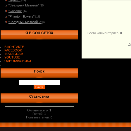
[14]
"Звёздный Мезозой"
[10]
"Савана"
[14]
"Phantom flowers"
[17]
"Звёздный Мезозой 2"
[6]
Я В СОЦ.СЕТЯХ
Всего комментариев
:
0
Д
В КОНТАКТЕ
FACEBOOK
INSTAGRAM
YOUTUBE
ОДНОКЛАСНИКИ
.
Поиск
Статистика
Онлайн всего:
1
Гостей:
1
Пользователей:
0