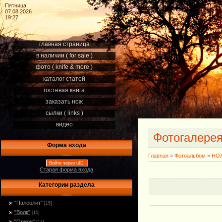
Пятница
07.08.2026
19:27
главная страница
в наличии ( for sale )
фото ( knife & more )
каталог статей
гостевая книга
заказать нож
сылки ( links )
видео
Фотогалере
Форма входа
Главная
»
Фотоальбом
»
НОЖ
Войти через uID
Старая форма входа
Категории раздела
"Палеолит"
[15]
"Волк"
[15]
"Орион"