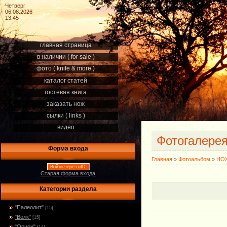
Четверг
06.08.2026
13:45
главная страница
в наличии ( for sale )
фото ( knife & more )
каталог статей
гостевая книга
заказать нож
сылки ( links )
видео
Фотогалере
Форма входа
Главная
»
Фотоальбом
»
НОЖ
Войти через uID
Старая форма входа
Категории раздела
"Палеолит"
[15]
"Волк"
[15]
"Орион"