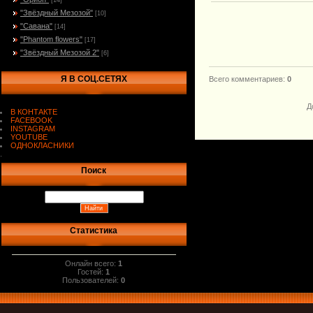
[14]
"Звёздный Мезозой"
[10]
"Савана"
[14]
"Phantom flowers"
[17]
"Звёздный Мезозой 2"
[6]
Я В СОЦ.СЕТЯХ
Всего комментариев
:
0
Д
В КОНТАКТЕ
FACEBOOK
INSTAGRAM
YOUTUBE
ОДНОКЛАСНИКИ
.
Поиск
Статистика
Онлайн всего:
1
Гостей:
1
Пользователей:
0