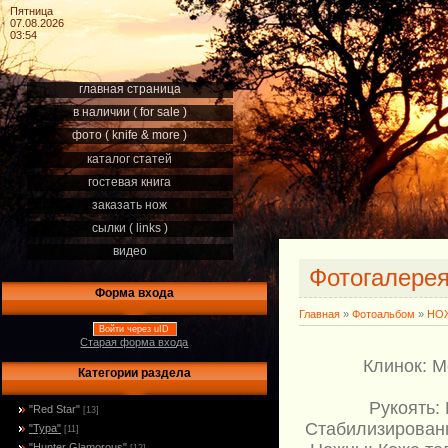
Пятница
07.08.2026
03:54
главная страница
в наличии ( for sale )
фото ( knife & more )
каталог статей
гостевая книга
заказать нож
сылки ( links )
видео
Фотогалере
Форма входа
Главная
»
Фотоальбом
»
НОЖ
Войти через uID
Старая форма входа
Клинок: М
Категории раздела
Рукоять:
"Red Star"
[13]
Стабилизированн
"Тура"
[11]
"Hunter Glamorous"