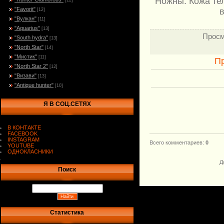
Ножны: Кожа те
[12]
"Favorit"
в
[12]
"Вулкан"
[11]
"Aquarius"
[13]
Просм
"South hydra"
[13]
"North Star"
[14]
"Мистик"
[11]
П
"North Star 2"
[12]
"Визави"
[13]
"Antique hunter"
[10]
Я В СОЦ.СЕТЯХ
В КОНТАКТЕ
FACEBOOK
INSTAGRAM
Всего комментариев
:
0
YOUTUBE
ОДНОКЛАСНИКИ
.
Д
Поиск
Статистика