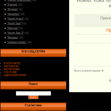
Ножны: Кожа те
[12]
"Favorit"
в
[12]
"Вулкан"
[11]
"Aquarius"
[13]
Просм
"South hydra"
[13]
"North Star"
[14]
"Мистик"
[11]
П
"North Star 2"
[12]
"Визави"
[13]
"Antique hunter"
[10]
Я В СОЦ.СЕТЯХ
В КОНТАКТЕ
FACEBOOK
INSTAGRAM
Всего комментариев
:
0
YOUTUBE
ОДНОКЛАСНИКИ
.
Д
Поиск
Статистика