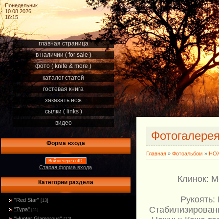
Понедельник
10.08.2026
16:15
главная страница
в наличии ( for sale )
фото ( knife & more )
каталог статей
гостевая книга
заказать нож
сылки ( links )
видео
Фотогалере
Форма входа
Главная
»
Фотоальбом
»
НОЖ
Войти через uID
Старая форма входа
Клинок: М
Категории раздела
Рукоять:
"Red Star"
[13]
Стабилизированн
"Тура"
[11]
"Hunter Glamorous"