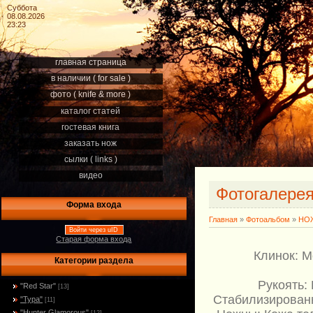
Суббота
08.08.2026
23:23
главная страница
в наличии ( for sale )
фото ( knife & more )
каталог статей
гостевая книга
заказать нож
сылки ( links )
видео
Фотогалере
Форма входа
Главная
»
Фотоальбом
»
НОЖ
Войти через uID
Старая форма входа
Клинок: М
Категории раздела
Рукоять:
"Red Star"
[13]
Стабилизированн
"Тура"
[11]
"Hunter Glamorous"