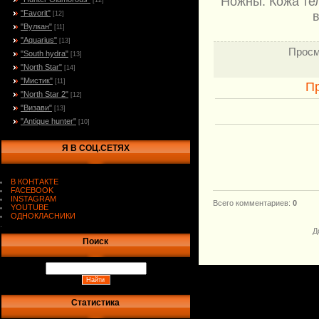
Ножны: Кожа те
[12]
"Favorit"
в
[12]
"Вулкан"
[11]
"Aquarius"
[13]
Просм
"South hydra"
[13]
"North Star"
[14]
"Мистик"
[11]
П
"North Star 2"
[12]
"Визави"
[13]
"Antique hunter"
[10]
Я В СОЦ.СЕТЯХ
В КОНТАКТЕ
FACEBOOK
INSTAGRAM
Всего комментариев
:
0
YOUTUBE
ОДНОКЛАСНИКИ
.
Д
Поиск
Статистика